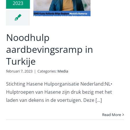
bevingsramp
2023
Turkije
Media
Noodhulp
aardbevingsramp in
Turkije
februari 7, 2023
|
Categories:
Media
Stichting Hasene Hulporganisatie Nederland:NL•
Hulptroepen van Hasene zijn druk bezig met het
laden van dekens in de voertuigen. Deze [...]
Read More