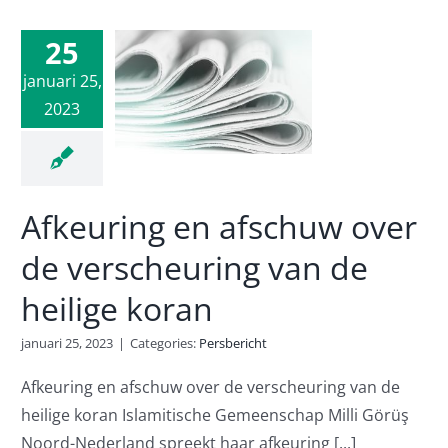
uring en
25
huw over
de
januari 25,
2023
cheuring
e heilige
oran
rsbericht
Afkeuring en afschuw over
de verscheuring van de
heilige koran
januari 25, 2023
|
Categories:
Persbericht
Afkeuring en afschuw over de verscheuring van de
heilige koran Islamitische Gemeenschap Milli Görüş
Noord-Nederland spreekt haar afkeuring [...]