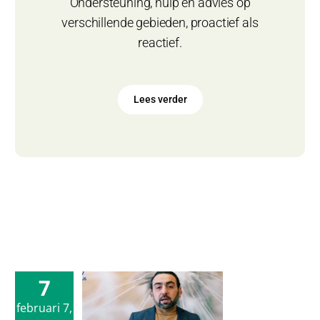
Ondersteuning, hulp en advies op
verschillende gebieden, proactief als
reactief.
Lees verder
7
odhulp
februari 7,