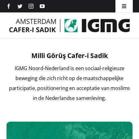
Ga
Toggle
naar
Navigat
Home
inhoud
Over ons
Milli Görüş Cafer-i Sadik
Inschrijven
IGMG Noord-Nederland is een sociaal-religieuze
Word Lid
beweging die zich richt op de maatschappelijke
participatie, positionering en acceptatie van moslims
Contact
in de Nederlandse samenleving.