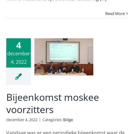
Read More
4
enkomst
december
oskee
4, 2022
zitters
Bölge
Bijeenkomst moskee
voorzitters
december 4, 2022
|
Categories:
Bölge
Vandaag was er een periodieke bijeenkomst waar de